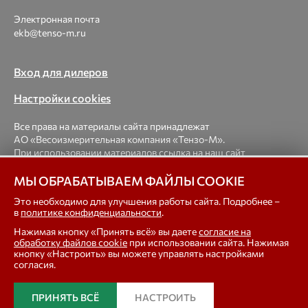
Электронная почта
ekb@tenso-m.ru
Вход для дилеров
Настройки cookies
Все права на материалы сайта принадлежат
АО «Весоизмерительная компания «Тензо-М».
При использовании материалов ссылка на наш сайт
обязательна.
МЫ ОБРАБАТЫВАЕМ ФАЙЛЫ COOKIE
© 1998-2026 Весоизмерительная компания «Тензо-М» —
Это необходимо для улучшения работы сайта. Подробнее –
в
политике конфиденциальности
.
платформенные, крановые, вагонные, бункерные,
автомобильные весы, весовые дозаторы для фасовки,
Нажимая кнопку «Принять всё» вы даете
согласие на
тензодатчики
обработку файлов cookie
при использовании сайта. Нажимая
кнопку «Настроить» вы можете управлять настройками
согласия.
In english
ПРИНЯТЬ ВСЁ
НАСТРОИТЬ