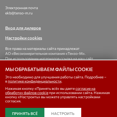
Электронная почта
ekb@tenso-m.ru
Вход для дилеров
Настройки cookies
Все права на материалы сайта принадлежат
АО «Весоизмерительная компания «Тензо-М».
При использовании материалов ссылка на наш сайт
обязательна.
МЫ ОБРАБАТЫВАЕМ ФАЙЛЫ COOKIE
© 1998-2026 Весоизмерительная компания «Тензо-М» —
Это необходимо для улучшения работы сайта. Подробнее –
в
политике конфиденциальности
.
платформенные, крановые, вагонные, бункерные,
автомобильные весы, весовые дозаторы для фасовки,
Нажимая кнопку «Принять всё» вы даете
согласие на
тензодатчики
обработку файлов cookie
при использовании сайта. Нажимая
кнопку «Настроить» вы можете управлять настройками
согласия.
In english
ПРИНЯТЬ ВСЁ
НАСТРОИТЬ