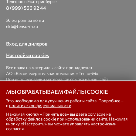
Телефон в Екатеринбурге
8 (999) 566 92 44
Электронная почта
ekb@tenso-m.ru
Вход для дилеров
Настройки cookies
Все права на материалы сайта принадлежат
АО «Весоизмерительная компания «Тензо-М».
При использовании материалов ссылка на наш сайт
обязательна.
МЫ ОБРАБАТЫВАЕМ ФАЙЛЫ COOKIE
© 1998-2026 Весоизмерительная компания «Тензо-М» —
Это необходимо для улучшения работы сайта. Подробнее –
в
политике конфиденциальности
.
платформенные, крановые, вагонные, бункерные,
автомобильные весы, весовые дозаторы для фасовки,
Нажимая кнопку «Принять всё» вы даете
согласие на
тензодатчики
обработку файлов cookie
при использовании сайта. Нажимая
кнопку «Настроить» вы можете управлять настройками
согласия.
In english