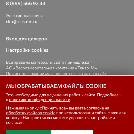
8 (999) 566 92 44
Электронная почта
ekb@tenso-m.ru
Вход для дилеров
Настройки cookies
Все права на материалы сайта принадлежат
АО «Весоизмерительная компания «Тензо-М».
При использовании материалов ссылка на наш сайт
обязательна.
МЫ ОБРАБАТЫВАЕМ ФАЙЛЫ COOKIE
© 1998-2026 Весоизмерительная компания «Тензо-М» —
Это необходимо для улучшения работы сайта. Подробнее –
в
политике конфиденциальности
.
платформенные, крановые, вагонные, бункерные,
автомобильные весы, весовые дозаторы для фасовки,
Нажимая кнопку «Принять всё» вы даете
согласие на
тензодатчики
обработку файлов cookie
при использовании сайта. Нажимая
кнопку «Настроить» вы можете управлять настройками
согласия.
In english