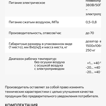
пневмоприв
Питание электрическое
380В/50Гц/
– 
электроприв
Питание сжатым воздухом, МПа
0,5-0,8
Производительность, отвесов/час
до 70
дозатор в с
Габаритные размеры в упакованном виде
1500х1060х1
(1 место), мм ВхШхД и масса места, кг
250 кг
Диапазон рабочих температур:
без осушки воздуха
+1… +40 ºС
с осушкой воздуха
-20… +40 ºС
с электроприводом
-20… +40 ºС
Производитель оставляет за собой право изменять
технические характеристики с целью улучшения качества
продукции без предварительного уведомления потребителя.
КОМПЛЕКТАЦИЯ