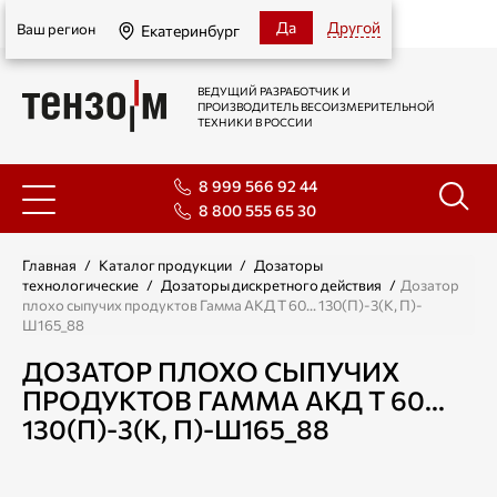
Екатеринбург
Да
Другой
Ваш регион
Екатеринбург
ВЕДУЩИЙ РАЗРАБОТЧИК И
ПРОИЗВОДИТЕЛЬ ВЕСОИЗМЕРИТЕЛЬНОЙ
ТЕХНИКИ В РОССИИ
8 999 566 92 44
8 800 555 65 30
Главная
/
Каталог продукции
/
Дозаторы
технологические
/
Дозаторы дискретного действия
/
Дозатор
плохо сыпучих продуктов Гамма АКД Т 60... 130(П)-3(К, П)-
Ш165_88
ДОЗАТОР ПЛОХО СЫПУЧИХ
ПРОДУКТОВ ГАММА АКД Т 60...
130(П)-3(К, П)-Ш165_88