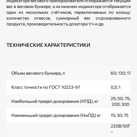
индикаторе весового преобразователя отображается текущий
вес в весовом бункере, а на нижнем индикаторе отображается
один из нескольких счётчиков, переключаемых по кольцу:
количество отвесов, суммарный вес отдозированного
продукта, производительность дозатора т/ч и др.
ТЕХНИЧЕСКИЕ ХАРАКТЕРИСТИКИ
Объем весового бункера, л
60; 130; 170;
Класс точности по ГОСТ 10223-97
0,5; 1
25; 50; 75; 10
Наибольший предел дозирования (НПД), кг
200; 300
Наименьший предел дозирования (НмПД) кг
15; 30; 75
220В/50Гц/
– 