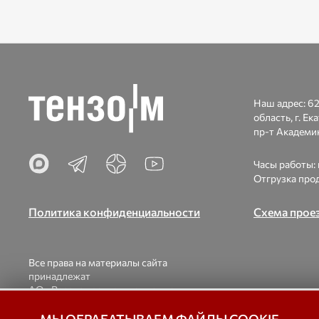
Наш адрес:
62
область, г. Ек
пр-т Академик
Часы работы: п
Отгрузка прод
Политика конфиденциальности
Схема прое
Все права на материалы сайта
принадлежат
АО «Весоизмерительная компания
«Тензо-М».
При использовании материалов ссылка на
© 1998-2026