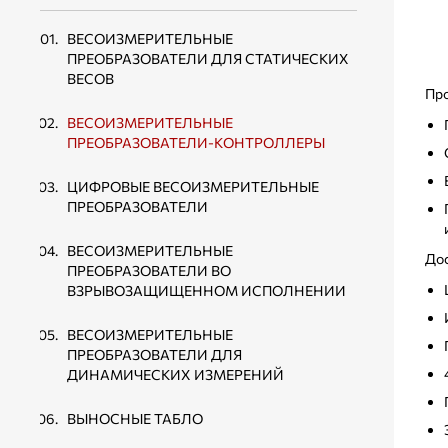
ТЕНЗОДАТЧИКИ ТИПА «SINGLE POINT»
ВЕСОВЫЕ ДОЗАТОРЫ ДЛЯ ФАСОВКИ
ВЕСОИЗМЕРИТЕЛЬНЫЕ
СЫПУЧИХ ПРОДУКТОВ В МЯГКИЕ
ТЕНЗОДАТЧИКИ СЖАТИЯ
ПРЕОБРАЗОВАТЕЛИ ДЛЯ СТАТИЧЕСКИХ
КОНТЕЙНЕРЫ БИГ-БЭГ
МЕМБРАННОГО ТИПА
ВЕСОВ
Про
ВЕСОВЫЕ ДОЗАТОРЫ ДЛЯ ФАСОВКИ В
ТЕНЗОДАТЧИКИ СЖАТИЯ ТИПА
ВЕСОИЗМЕРИТЕЛЬНЫЕ
КАРТОННЫЕ КОРОБКИ
КОЛОННА
ПРЕОБРАЗОВАТЕЛИ-КОНТРОЛЛЕРЫ
КОНВЕЙЕРЫ ЛЕНТОЧНЫЕ
ТЕНЗОДАТЧИКИ РАСТЯЖЕНИЯ-СЖАТИЯ
ЦИФРОВЫЕ ВЕСОИЗМЕРИТЕЛЬНЫЕ
ПЕРЕДВИЖНЫЕ
ПРЕОБРАЗОВАТЕЛИ
ТЕНЗОДАТЧИКИ РАСТЯЖЕНИЯ ДЛЯ
КРАНОВЫХ ВЕСОВ
ВЕСОИЗМЕРИТЕЛЬНЫЕ
До
ПРЕОБРАЗОВАТЕЛИ ВО
ВЗРЫВОЗАЩИЩЕННОМ ИСПОЛНЕНИИ
ВЕСОИЗМЕРИТЕЛЬНЫЕ
ПРЕОБРАЗОВАТЕЛИ ДЛЯ
ДИНАМИЧЕСКИХ ИЗМЕРЕНИЙ
ВЫНОСНЫЕ ТАБЛО