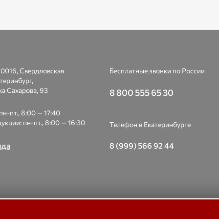
0016, Свердловская
Бесплатные звонки по России
атеринбург,
а Сахарова, 93
8 800 555 65 30
н-пт., 8:00 — 17:40
укции: пн-пт., 8:00 — 16:30
Телефон в Екатеринбурге
8 (999) 566 92 44
зда
 Весоизмерительная компания «Тензо-М» — платформенные, крано