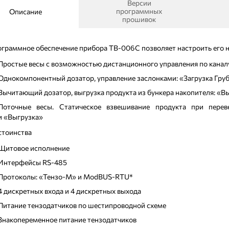
Версии
программных
Описание
прошивок
граммное обеспечение прибора ТВ-006C позволяет настроить его н
Простые весы с возможностью дистанционного управления по канал
Однокомпонентный дозатор, управление заслонками: «Загрузка Груб
Вычитающий дозатор, выгрузка продукта из бункера накопителя: «Вы
Поточные весы. Статическое взвешивание продукта при перев
и «Выгрузка»
стоинства
Щитовое исполнение
Интерфейсы RS-485
Протоколы: «Тензо-М» и ModBUS-RTU*
4 дискретных входа и 4 дискретных выхода
Питание тензодатчиков по шестипроводной схеме
Знакопеременное питание тензодатчиков