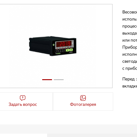
Весов
исполь
процес
выхода
или по
Прибо
исполн
светод
с приб
Перед 
вкладк
Задать вопрос
Фотогалерея