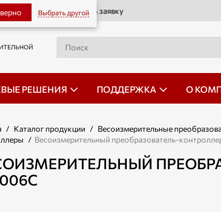
Оставить заявку
 верно
Выбрать другой
РИТЕЛЬНОЙ
ЕВЫЕ РЕШЕНИЯ
ПОДДЕРЖКА
О КОМ
я
/
Каталог продукции
/
Весоизмерительные преобразов
оллеры
/
Весоизмерительный преобразователь-контролле
СОИЗМЕРИТЕЛЬНЫЙ ПРЕОБР
-006С