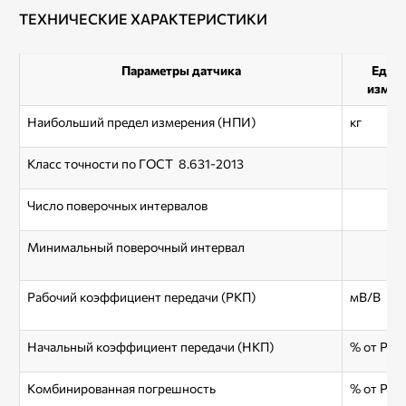
ТЕХНИЧЕСКИЕ ХАРАКТЕРИСТИКИ
Параметры датчика
Един
измер
Наибольший предел измерения (НПИ)
кг
Класс точности по ГОСТ 8.631-2013
Число поверочных интервалов
Минимальный поверочный интервал
Рабочий коэффициент передачи (РКП)
мВ/В
Начальный коэффициент передачи (НКП)
% от РКП
Комбинированная погрешность
% от РКП