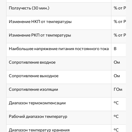
Ползучесть (30 мин.)
% от РКП
Изменение НКП от температуры
% от РКП
Изменение РКП от температуры
% от РКП
Наибольшее напряжение питания постоянного тока
В
Сопротивление входное
Ом
Сопротивление выходное
Ом
Сопротивление изоляции
ГОм
Диапазон термокомпенсации
°С
Рабочий диапазон температур
°С
Диапазон температур хранения
°С