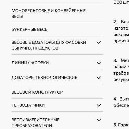
000 шт
МОНОРЕЛЬСОВЫЕ И КОНВЕЙЕРНЫЕ
ВЕСЫ
2. Бл
изгото
БУНКЕРНЫЕ ВЕСЫ
рекла
произв
ВЕСОВЫЕ ДОЗАТОРЫ ДЛЯ ФАСОВКИ
СЫПУЧИХ ПРОДУКТОВ
3. Ме
ЛИНИИ ФАСОВКИ
ВЕСОВЫЕ ДОЗАТОРЫ ДЛЯ ФАСОВКИ
параме
СЫПУЧИХ ПРОДУКТОВ В ОТКРЫТЫЕ
требо
МЕШКИ ДО 10 КГ
ДОЗАТОРЫ ТЕХНОЛОГИЧЕСКИЕ
ЛИНИИ ФАСОВКИ СЫПУЧИХ
резуль
ПРОДУКТОВ В ОТКРЫТЫЕ МЕШКИ ДО 10
ВЕСОВЫЕ ДОЗАТОРЫ ДЛЯ ФАСОВКИ
КГ
ВЕСОВОЙ КОНСТРУКТОР
ДОЗАТОРЫ НЕПРЕРЫВНОГО ДЕЙСТВИЯ
СЫПУЧИХ ПРОДУКТОВ В ОТКРЫТЫЕ
МЕШКИ ДО 50 КГ
4. Выг
ЛИНИИ ФАСОВКИ СЫПУЧИХ
ДОЗАТОРЫ ДИСКРЕТНОГО ДЕЙСТВИЯ
обеспе
ТЕНЗОДАТЧИКИ
ПРОДУКТОВ В ОТКРЫТЫЕ МЕШКИ ДО 50
ВЕСОВЫЕ ДОЗАТОРЫ ДЛЯ ФАСОВКИ
КГ
СЫПУЧИХ ПРОДУКТОВ В КЛАПАННЫЕ
ВЕСОИЗМЕРИТЕЛЬНЫЕ
ТЕНЗОДАТЧИКИ БАЛОЧНОГО ТИПА
МЕШКИ
5. Гор
ПРЕОБРАЗОВАТЕЛИ