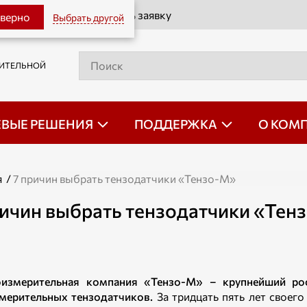
Оставить заявку
 верно
Выбрать другой
РИТЕЛЬНОЙ
ЕВЫЕ РЕШЕНИЯ
ПОДДЕРЖКА
О КОМ
я
/
7 причин выбрать тензодатчики «Тензо-М»
ричин выбрать тензодатчики «Тен
оизмерительная компания «Тензо-М» – крупнейший ро
мерительных тензодатчиков.
За тридцать пять лет своег