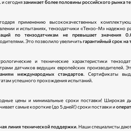
. и сегодня
занимает более половины российского рынка т
агодаря применению высококачественных комплектую
влении и испытаниях, тензодатчики «Тензо-М» надежно 
маций по тензодатчикам не превышает значения 0.
одителями. Это позволило увеличить
гарантийный срок на 
трологические и технические характеристики тензод
трами датчиков ведущих европейских производителей. Э
ваниям международных стандартов
. Сертификаты выд
татам успешного прохождения испытаний.
одные цены и минимальные сроки поставки! Широкая ди
чивает самые короткие (до 5 дней!) сроки поставки и
опера
ячая линия технической поддержки
. Наши специалисты даю