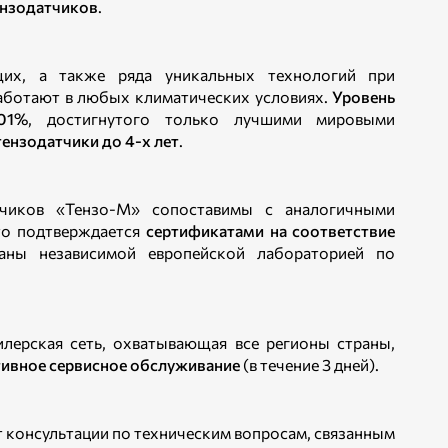
ензодатчиков
.
щих, а также ряда уникальных технологий при
работают в любых климатических условиях.
Уровень
01%
, достигнутого только лучшими мировыми
тензодатчики до 4-х лет
.
атчиков «Тензо-М» сопоставимы с аналогичными
то подтверждается
сертификатами на соответствие
аны независимой европейской лабораторией по
лерская сеть, охватывающая все регионы страны,
тивное сервисное обслуживание
(в течение 3 дней).
т консультации по техническим вопросам, связанным