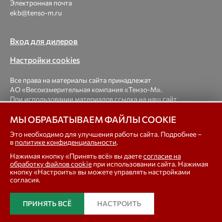
Электронная почта
ekb@tenso-m.ru
Вход для дилеров
Настройки cookies
Все права на материалы сайта принадлежат
АО «Весоизмерительная компания «Тензо-М».
При использовании материалов ссылка на наш сайт
обязательна.
МЫ ОБРАБАТЫВАЕМ ФАЙЛЫ COOKIE
© 1998-2026 Весоизмерительная компания «Тензо-М» —
Это необходимо для улучшения работы сайта. Подробнее –
в
политике конфиденциальности
.
платформенные, крановые, вагонные, бункерные,
автомобильные весы, весовые дозаторы для фасовки,
Нажимая кнопку «Принять всё» вы даете
согласие на
тензодатчики
обработку файлов cookie
при использовании сайта. Нажимая
кнопку «Настроить» вы можете управлять настройками
согласия.
In english
ПРИНЯТЬ ВСЁ
НАСТРОИТЬ