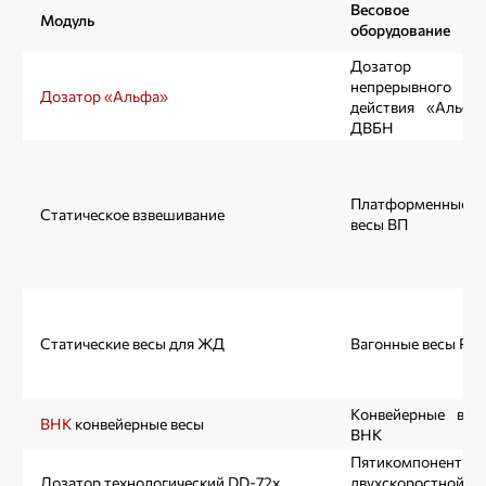
Весовое
Модуль
оборудование
Дозатор
непрерывного
Дозатор «Альфа»
действия «Альфа
ДВБН
Платформенные
Статическое взвешивание
весы ВП
Статические весы для ЖД
Вагонные весы РД
Конвейерные вес
ВНК
конвейерные весы
ВНК
Пятикомпонентны
Дозатор технологический DD-72х
двухскоростной