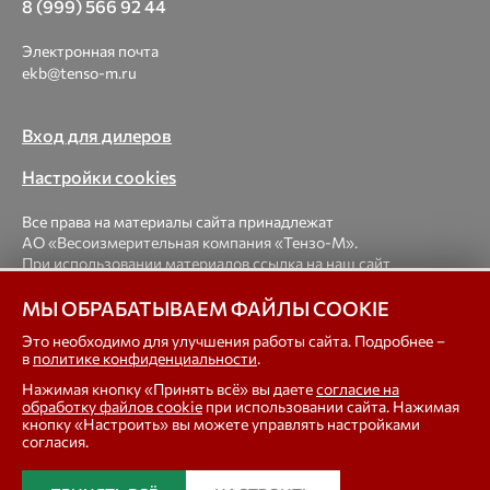
8 (999) 566 92 44
Электронная почта
ekb@tenso-m.ru
Вход для дилеров
Настройки cookies
Все права на материалы сайта принадлежат
АО «Весоизмерительная компания «Тензо-М».
При использовании материалов ссылка на наш сайт
обязательна.
МЫ ОБРАБАТЫВАЕМ ФАЙЛЫ COOKIE
© 1998-2026 Весоизмерительная компания «Тензо-М» —
Это необходимо для улучшения работы сайта. Подробнее –
в
политике конфиденциальности
.
платформенные, крановые, вагонные, бункерные,
автомобильные весы, весовые дозаторы для фасовки,
Нажимая кнопку «Принять всё» вы даете
согласие на
тензодатчики
обработку файлов cookie
при использовании сайта. Нажимая
кнопку «Настроить» вы можете управлять настройками
согласия.
In english