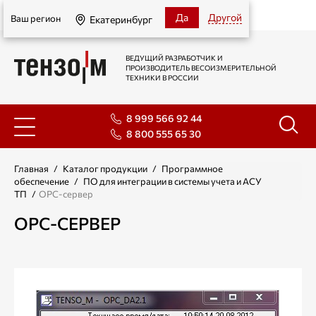
Екатеринбург
Да
Другой
Ваш регион
Екатеринбург
ВЕДУЩИЙ РАЗРАБОТЧИК И
ПРОИЗВОДИТЕЛЬ ВЕСОИЗМЕРИТЕЛЬНОЙ
ТЕХНИКИ В РОССИИ
8 999 566 92 44
8 800 555 65 30
Главная
/
Каталог продукции
/
Программное
обеспечение
/
ПО для интеграции в системы учета и АСУ
ТП
/
OPC-сервер
OPC-СЕРВЕР