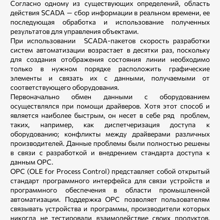
Согласно одному из существующих определений, область
действия SCADA — сбор информации в реальном времени, ее
последующая обработка и использование полученных
результатов для управления объектами.
При использовании SCADA-пакетов скорость разработки
систем автоматизации возрастает в десятки раз, поскольку
для создания отображения состояния линии необходимо
только в нужном порядке расположить графические
элементы и связать их с данными, получаемыми от
соответствующего оборудования.
Первоначально обмен данными с оборудованием
осуществлялся при помощи драйверов. Хотя этот способ и
является наиболее быстрым, он несет в себе ряд проблем,
таких, например, как диспетчеризация доступа к
оборудованию; конфликты между драйверами различных
производителей. Данные проблемы были полностью решены
в связи с разработкой и внедрением стандарта доступа к
данным OPC.
OPC (OLE for Process Control) представляет собой открытый
стандарт программного интерфейса для связи устройств и
программного обеспечения в области промышленной
автоматизации. Поддержка OPC позволяет пользователям
связывать устройства и программы, производители которых
никогда не тестировали взаимодействие своих продуктов.