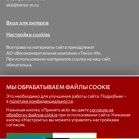
ekb@tenso-m.ru
Вход для дилеров
Настройки cookies
Все права на материалы сайта принадлежат
АО «Весоизмерительная компания «Тензо-М».
При использовании материалов ссылка на наш сайт
обязательна.
© 1998-2026 Весоизмерительная компания «Тензо-М» —
платформенные, крановые, вагонные, бункерные,
МЫ ОБРАБАТЫВАЕМ ФАЙЛЫ COOKIE
автомобильные весы, весовые дозаторы для фасовки,
Это необходимо для улучшения работы сайта. Подробнее –
тензодатчики
в
политике конфиденциальности
.
Нажимая кнопку «Принять всё» вы даете
согласие на
In english
обработку файлов cookie
при использовании сайта. Нажимая
кнопку «Настроить» вы можете управлять настройками
согласия.