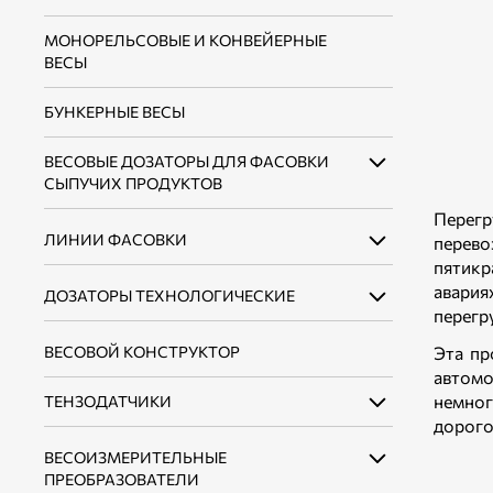
МОНОРЕЛЬСОВЫЕ И КОНВЕЙЕРНЫЕ
ВЕСЫ
БУНКЕРНЫЕ ВЕСЫ
ВЕСОВЫЕ ДОЗАТОРЫ ДЛЯ ФАСОВКИ
СЫПУЧИХ ПРОДУКТОВ
Перег
ЛИНИИ ФАСОВКИ
ВЕСОВЫЕ ДОЗАТОРЫ ДЛЯ ФАСОВКИ
перево
СЫПУЧИХ ПРОДУКТОВ В ОТКРЫТЫЕ
пятикр
МЕШКИ ДО 10 КГ
авария
ДОЗАТОРЫ ТЕХНОЛОГИЧЕСКИЕ
ЛИНИИ ФАСОВКИ СЫПУЧИХ
перегр
ПРОДУКТОВ В ОТКРЫТЫЕ МЕШКИ ДО 10
ВЕСОВЫЕ ДОЗАТОРЫ ДЛЯ ФАСОВКИ
КГ
ВЕСОВОЙ КОНСТРУКТОР
ДОЗАТОРЫ НЕПРЕРЫВНОГО ДЕЙСТВИЯ
Эта пр
СЫПУЧИХ ПРОДУКТОВ В ОТКРЫТЫЕ
МЕШКИ ДО 50 КГ
автомо
ЛИНИИ ФАСОВКИ СЫПУЧИХ
ДОЗАТОРЫ ДИСКРЕТНОГО ДЕЙСТВИЯ
немног
ТЕНЗОДАТЧИКИ
ПРОДУКТОВ В ОТКРЫТЫЕ МЕШКИ ДО 50
ВЕСОВЫЕ ДОЗАТОРЫ ДЛЯ ФАСОВКИ
дорого
КГ
СЫПУЧИХ ПРОДУКТОВ В КЛАПАННЫЕ
ВЕСОИЗМЕРИТЕЛЬНЫЕ
ТЕНЗОДАТЧИКИ БАЛОЧНОГО ТИПА
МЕШКИ
ПРЕОБРАЗОВАТЕЛИ