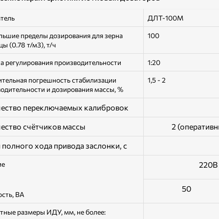
тель
ДЛТ-100М
ьшие пределы дозирования для зерна
100
ы (0.78 т/м3), т/ч
а регулирования производительности
1:20
тельная погрешность стабилизации
1,5 - 2
одительности и дозирования массы, %
ество переключаемых калибровок
ество счётчиков массы
2 (оператив
 полного хода привода заслонки, с
ие
220В
50
сть, ВА
тные размеры ИДУ, мм, не более: