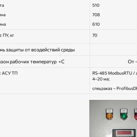
та
510
на
708
ина
610
с ПУ, кг
70
нь защиты от воздействий среды
зон рабочих температур ◦С
От 
с АСУ ТП
RS-485 ModbusRTU / а
4–20 ма;
спецзаказ – ProfibusD