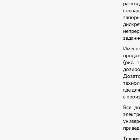
расход
совпад
запорн
дискр
непрер
заданн
Именно
продаж
(рис. 
дозиро
Дозат
технол
где дл
с прои
Все д
элект
универ
привед
Технич