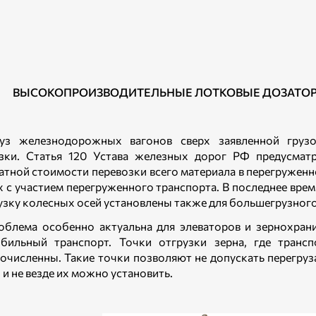
ВЫСОКОПРОИЗВОДИТЕЛЬНЫЕ ЛОТКОВЫЕ ДОЗАТОРЫ 
руз железнодорожных вагонов сверх заявленной груз
зки. Статья 120 Устава железных дорог РФ предусматр
атной стоимости перевозки всего материала в перегружен
х с участием перегруженного транспорта. В последнее вр
узку колесных осей установлены также для большегрузног
облема особенно актуальна для элеваторов и зернохра
бильный транспорт. Точки отгрузки зерна, где трансп
очисленны. Такие точки позволяют не допускать перегруза
 и не везде их можно установить.