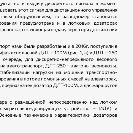
укта, но и выдачу дискретного сигнала в момент
ьзовать этот сигнал для дистанционного управления
ртным оборудованием, то расходомер становится
рования предусмотрена и в лотковых дозаторах
 заслонка, отсекающая подачу зерна при достижении
порт нами были разработаны и в 2016г. поступили в
а» исполнений ДЛТ – 100М (рис. 1, а) и ДЛТ – 250
ю очередь, для дискретно-непрерывного весового
на в автотранспорт, ДЛТ-250 – в вагоны-зерновозы.
табилизации нагрузки на мощные транспортно-
ирования в потоке помольных смесей на элеваторах,
ч, предназначен дозатор ДЛТ-100М, а для маршрутов
ера с размещённой непосредственно над лотком
 измерительно-дозирующее устройство – ИДУ) и
 Основные технические характеристики дозаторов