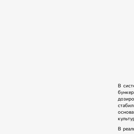
В сист
бунке
дозиро
стабил
основа
культу
В реал