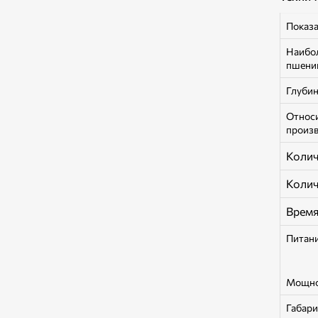
Показа
Наибол
пшениц
Глубин
Относи
произв
Колич
Колич
Время
Питан
Мощно
Габари