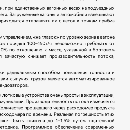
ки, при единственных вагонных весах на подъездных
учёта. Загруженные вагоны и автомобили взвешивают
приходится отправлять их с весов к точкам приёма
м управлением, «на глазок» по уровню зерна в вагоне
ов порядка 100–150т/ч невозможно требовать от
–10% по отношению к массе, указанной в бортовом
ал зачастую снижает производительность потока,
узки радикальным способом повышения точности и
озки сыпучих грузов является автоматизированное
в-дозаторов.
 лотковые устройства очень просты в эксплуатации,
ммуникации. Производительность потока измеряется
 Количество прошедшего через расходомер продукта
асходомера по времени. Реальная погрешность этих
может быть снижена до 1–1,5% путём тщательной
методике. Программное обеспечение современных