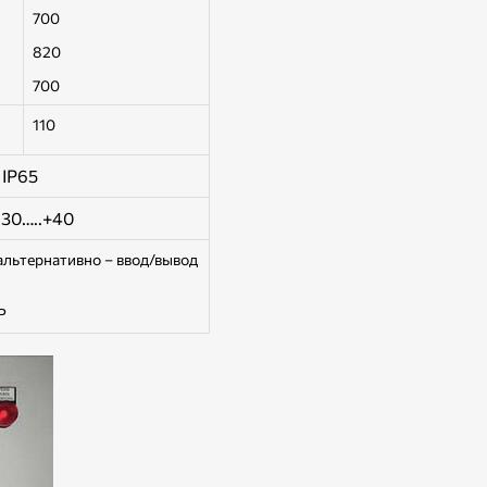
700
820
700
110
IP65
-30…..+40
льтернативно – ввод/вывод
P