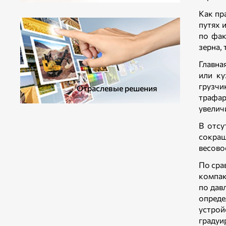
ДОПОЛНИТЕЛЬНОЕ ОБОРУДОВАНИЕ
Как пр
путях 
по фак
зерна, 
Главна
или ку
грузчи
Отраслевые решения
трафар
увелич
В отсу
сокращ
весово
По сра
компак
по дав
опреде
устрой
градуи