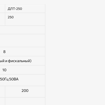
ДЛТ-250
250
8
ный и фискальный)
10
 50Гц 50ВА
200