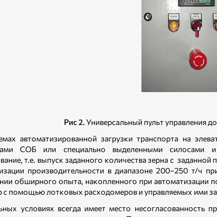
Рис 2.
Универсальный пульт управления д
емах автоматизированной загрузки транспорта на элев
рами СОБ или специально выделенными силосами и 
вание, т.е. выпуск заданного количества зерна с заданно
изации производительности в диапазоне 200–250 т/ч п
нии обширного опыта, накопленного при автоматизации п
р с помощью лотковых расходомеров и управляемых ими з
ьных условиях всегда имеет место несогласованность п