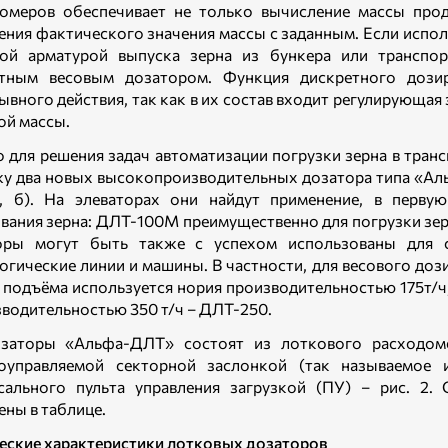
омеров обеспечивает не только вычисление массы прод
ения фактического значения массы с заданным. Если испол
ой арматурой выпуска зерна из бункера или транспо
етным весовым дозатором. Функция дискретного дози
ывного действия, так как в их состав входит регулирующая
ой массы.
 для решения задач автоматизации погрузки зерна в транс
у два новых высокопроизводительных дозатора типа «Альф
1, б). На элеваторах они найдут применение, в перву
вания зерна: ДЛТ-100М преимущественно для погрузки зер
оры могут быть также с успехом использованы для с
огические линии и машины. В частности, для весового доз
я подъёма используется нория производительностью 175т/
зводительностью 350 т/ч – ДЛТ-250.
озаторы «Альфа-ДЛТ» состоят из лоткового расходом
роуправляемой секторной заслонкой (так называемое
сального пульта управления загрузкой (ПУ) – рис. 2.
ены в таблице.
еские характеристики лотковых дозаторов