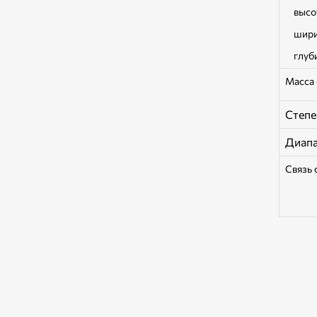
высо
шири
глуб
Масса 
Степе
Диапа
Связь 