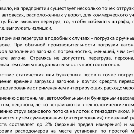
авило, на предприятии существует несколько точек отгруз
и автовесах, расположенных у ворот, для коммерческого 
ту. Если выявлен перегруз, то, чтобы избежать штрафа, 
т.е. выгружать излишки.
я причина перегруза в подобных случаях – погрузка с ручны
зове. При обычной производительности погрузки вагон
ков заполнения вагона с погрешностью, меньшей, чем 5
ете вагона. Стремясь не допустить перегруза, персон
ивая тем самым продолжительность простоя вагонов.
тствие статических или бункерных весов в точке погр
ения времени загрузки вагонов и других средств перев
е дозирование с применением интегрирующих расходомеро
внению с вагонными, автомобильными и бункерными весами
тны, недороги, легко встраиваются в технологические ко
лению струи зернового потока на лоток с тензодатчиком.
ляется путём суммирования (интегрирования) показаний р
ств составляет до 2% (верхний предел измерения) и 
ровки расходомеров на месте установки по простой 