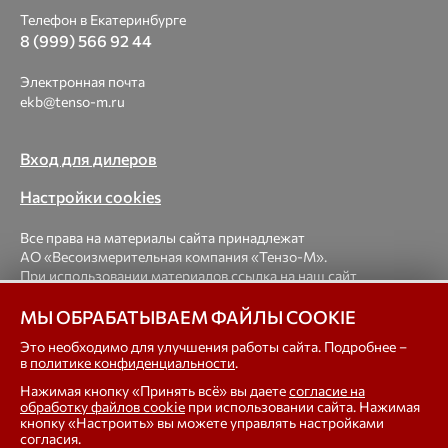
Телефон в Екатеринбурге
8 (999) 566 92 44
Электронная почта
ekb@tenso-m.ru
Вход для дилеров
Настройки cookies
Все права на материалы сайта принадлежат
АО «Весоизмерительная компания «Тензо-М».
При использовании материалов ссылка на наш сайт
обязательна.
МЫ ОБРАБАТЫВАЕМ ФАЙЛЫ COOKIE
© 1998-2026 Весоизмерительная компания «Тензо-М» —
Это необходимо для улучшения работы сайта. Подробнее –
в
политике конфиденциальности
.
платформенные, крановые, вагонные, бункерные,
автомобильные весы, весовые дозаторы для фасовки,
Нажимая кнопку «Принять всё» вы даете
согласие на
тензодатчики
обработку файлов cookie
при использовании сайта. Нажимая
кнопку «Настроить» вы можете управлять настройками
согласия.