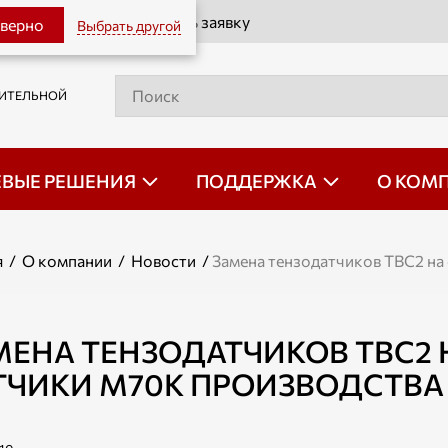
Оставить заявку
 верно
Выбрать другой
РИТЕЛЬНОЙ
ЕВЫЕ РЕШЕНИЯ
ПОДДЕРЖКА
О КОМ
я
/
О компании
/
Новости
/
Замена тензодатчиков ТВС2 на
МЕНА ТЕНЗОДАТЧИКОВ ТВС2
ТЧИКИ М70К ПРОИЗВОДСТВА