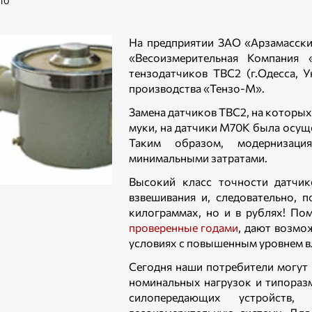
10
На предприятии ЗАО «Арзамасски
«Весоизмерительная Компания
тензодатчиков ТВС2 (г.Одесса, 
производства «Тензо-М».
Замена датчиков ТВС2, на которых
муки, на датчики М70К была осущ
Таким образом, модернизаци
минимальными затратами.
Высокий класс точности датчи
взвешивания и, следовательно, 
килограммах, но и в рублях! По
проверенные годами
, дают возмо
условиях с повышенным уровнем в
Сегодня наши потребители могут
номинальных нагрузок и типораз
силопередающих устройств