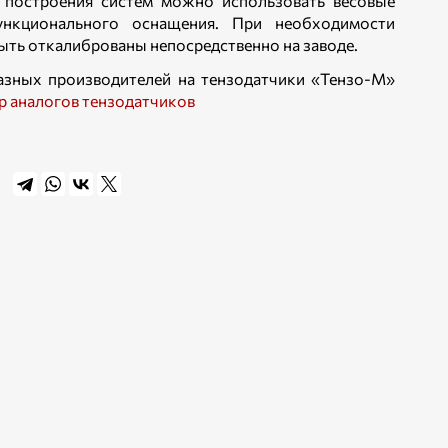
я построения систем можно использовать весовые
ункционального оснащения. При необходимости
ыть откалиброваны непосредственно на заводе.
азных производителей на тензодатчики «Тензо-М»
 аналогов тензодатчиков