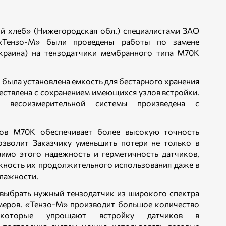
й хлеб» (Нижегородская обл.) специалистами ЗАО
 «Тензо-М» были проведены работы по замене
Украина) на тензодатчики мембранного типа М70К
 была установлена емкость для бестарного хранения
ествлена с сохранением имеющихся узлов встройки.
я весоизмерительной системы произведена с
ков М70К обеспечивает более высокую точность
позволит Заказчику уменьшить потери не только в
мимо этого надежность и герметичность датчиков,
жность их продолжительного использования даже в
лажности.
 выбрать нужный тензодатчик из широкого спектра
меров. «Тензо-М» производит большое количество
, которые упрощают встройку датчиков в