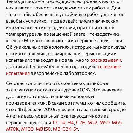
Тензодатчики – это «сердце» электронных весов, от
них зависит точность и надежность их работы. Для
того чтобы обеспечить устойчивую работу датчиков
в любых условиях – под воздействием химических
или механических воздействий, при пониженной
температуре или повышенной влаге – тензодатчики
«Тензо-М» изготавливаются из нержавеющей стали.
Об уникальных технологиях, которые мы используем
при изготовлении, нормировании, герметизации и
испытаниях тензодатчиков мы много
рассказывали
.
Датчики «Тензо-М» успешно проходили
серьезные
испытания
в европейских лабораториях.
Сегодня количество отказов тензодатчиков в
эксплуатации остается на уровне 0,1%. Это значение
достигнуто только лучшими мировыми
производителями. В связи с этим мы хотим сообщить,
что с 15 февраля 2010г. увеличен гарантийный срок до
4 лет на весь модельный ряд тензодатчиков из
нержавеющей стали
Т2
,
Т4
,
Н4
,
С2Н
,
М22
,
М50
,
М65
,
М70К
,
М100
,
МВ150
,
МВ
,
С2К-5т
.