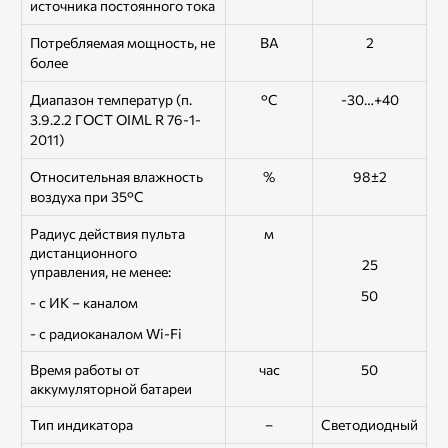
источника постоянного тока
Потребляемая мощность, не
ВА
2
более
Диапазон температур (п.
°С
-30…+40
3.9.2.2 ГОСТ OIML R 76-1-
2011)
Относительная влажность
%
98±2
воздуха при 35°С
Радиус действия пульта
м
дистанционного
25
управления, не менее:
50
- с ИК – каналом
- с радиоканалом Wi-Fi
Время работы от
час
50
аккумуляторной батареи
Тип индикатора
–
Светодиодный