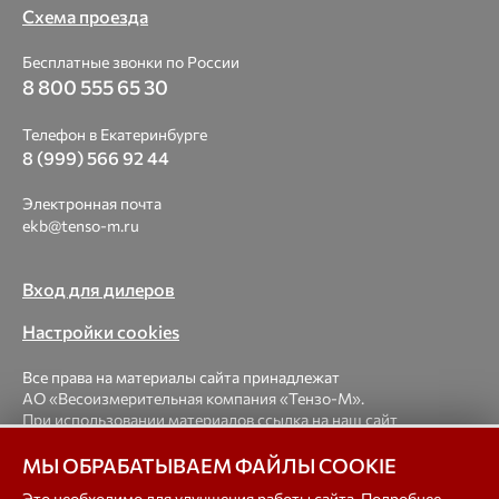
Схема проезда
Бесплатные звонки по России
8 800 555 65 30
Телефон в Екатеринбурге
8 (999) 566 92 44
Электронная почта
ekb@tenso-m.ru
Вход для дилеров
Настройки cookies
Все права на материалы сайта принадлежат
АО «Весоизмерительная компания «Тензо-М».
При использовании материалов ссылка на наш сайт
обязательна.
МЫ ОБРАБАТЫВАЕМ ФАЙЛЫ COOKIE
© 1998-2026 Весоизмерительная компания «Тензо-М» —
Это необходимо для улучшения работы сайта. Подробнее –