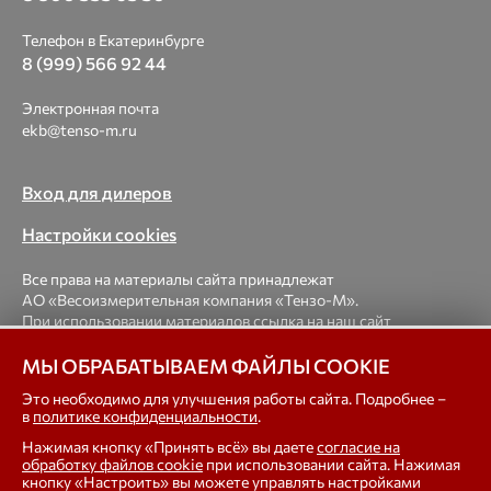
Телефон в Екатеринбурге
8 (999) 566 92 44
Электронная почта
ekb@tenso-m.ru
Вход для дилеров
Настройки cookies
Все права на материалы сайта принадлежат
АО «Весоизмерительная компания «Тензо-М».
При использовании материалов ссылка на наш сайт
обязательна.
МЫ ОБРАБАТЫВАЕМ ФАЙЛЫ COOKIE
© 1998-2026 Весоизмерительная компания «Тензо-М» —
Это необходимо для улучшения работы сайта. Подробнее –
в
политике конфиденциальности
.
платформенные, крановые, вагонные, бункерные,
автомобильные весы, весовые дозаторы для фасовки,
Нажимая кнопку «Принять всё» вы даете
согласие на
тензодатчики
обработку файлов cookie
при использовании сайта. Нажимая
кнопку «Настроить» вы можете управлять настройками