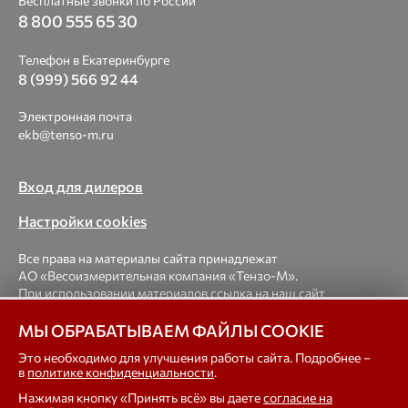
Бесплатные звонки по России
8 800 555 65 30
Телефон в Екатеринбурге
8 (999) 566 92 44
Электронная почта
ekb@tenso-m.ru
Вход для дилеров
Настройки cookies
Все права на материалы сайта принадлежат
АО «Весоизмерительная компания «Тензо-М».
При использовании материалов ссылка на наш сайт
обязательна.
МЫ ОБРАБАТЫВАЕМ ФАЙЛЫ COOKIE
© 1998-2026 Весоизмерительная компания «Тензо-М» —
Это необходимо для улучшения работы сайта. Подробнее –
в
политике конфиденциальности
.
платформенные, крановые, вагонные, бункерные,
автомобильные весы, весовые дозаторы для фасовки,
Нажимая кнопку «Принять всё» вы даете
согласие на
тензодатчики