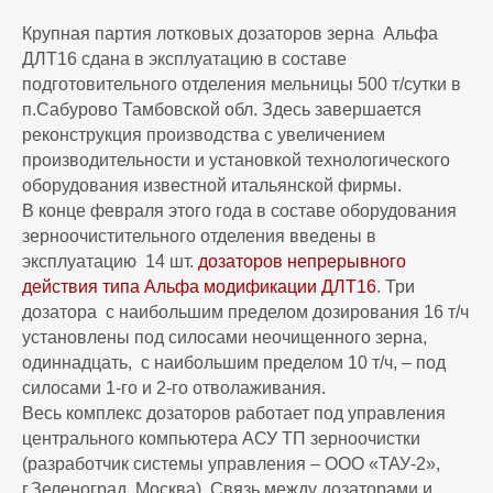
Крупная партия лотковых дозаторов зерна Альфа
ДЛТ16 сдана в эксплуатацию в составе
подготовительного отделения мельницы 500 т/сутки в
п.Сабурово Тамбовской обл. Здесь завершается
реконструкция производства с увеличением
производительности и установкой технологического
оборудования известной итальянской фирмы.
В конце февраля этого года в составе оборудования
зерноочистительного отделения введены в
эксплуатацию 14 шт.
дозаторов непрерывного
действия типа Альфа модификации ДЛТ16
. Три
дозатора с наибольшим пределом дозирования 16 т/ч
установлены под силосами неочищенного зерна,
одиннадцать, с наибольшим пределом 10 т/ч, – под
силосами 1-го и 2-го отволаживания.
Весь комплекс дозаторов работает под управления
центрального компьютера АСУ ТП зерноочистки
(разработчик системы управления – ООО «ТАУ-2»,
г.Зеленоград, Москва). Связь между дозаторами и