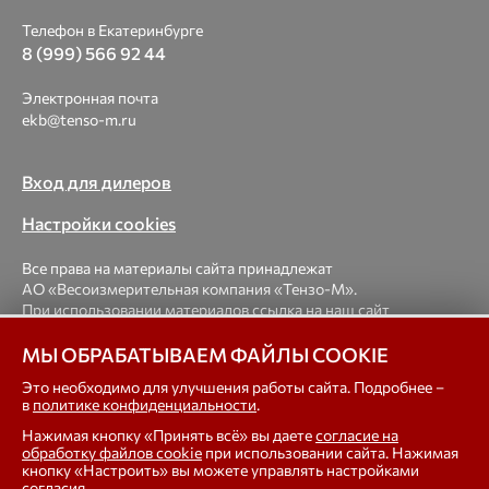
Телефон в Екатеринбурге
8 (999) 566 92 44
Электронная почта
ekb@tenso-m.ru
Вход для дилеров
Настройки cookies
Все права на материалы сайта принадлежат
АО «Весоизмерительная компания «Тензо-М».
При использовании материалов ссылка на наш сайт
обязательна.
МЫ ОБРАБАТЫВАЕМ ФАЙЛЫ COOKIE
© 1998-2026 Весоизмерительная компания «Тензо-М» —
Это необходимо для улучшения работы сайта. Подробнее –
в
политике конфиденциальности
.
платформенные, крановые, вагонные, бункерные,
автомобильные весы, весовые дозаторы для фасовки,
Нажимая кнопку «Принять всё» вы даете
согласие на
тензодатчики
обработку файлов cookie
при использовании сайта. Нажимая
кнопку «Настроить» вы можете управлять настройками
согласия.