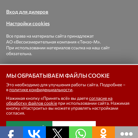
Вход для дилеров
Настройки cookies
Все права на материалы сайта принадлежат
АО «Весоизмерительная компания «Тензо-М».
При использовании материалов ссылка на наш сайт
обязательна.
© 1998-2026 Весоизмерительная компания «Тензо-М» —
МЫ ОБРАБАТЫВАЕМ ФАЙЛЫ COOKIE
платформенные, крановые, вагонные, бункерные,
автомобильные весы, весовые дозаторы для фасовки,
Это необходимо для улучшения работы сайта. Подробнее –
тензодатчики
в
политике конфиденциальности
.
Нажимая кнопку «Принять всё» вы даете
согласие на
In english
обработку файлов cookie
при использовании сайта. Нажимая
кнопку «Настроить» вы можете управлять настройками
согласия.
ПРИНЯТЬ ВСЁ
НАСТРОИТЬ