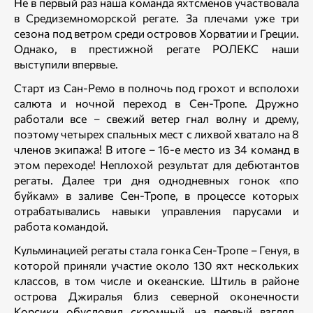
Не в первый раз наша команда яхтсменов участвовала
в Средиземноморской регате. За плечами уже три
сезона под ветром среди островов Хорватии и Греции.
Однако, в престижной регате РОЛЕКС наши
выступили впервые.
Старт из Сан-Ремо в полночь под грохот и всполохи
салюта и ночной переход в Сен-Тропе. Дружно
работали все – свежий ветер гнал волну и дрему,
поэтому четырех спальных мест с лихвой хватало на 8
членов экипажа! В итоге – 16-е место из 34 команд в
этом переходе! Неплохой результат для дебютантов
регаты. Далее три дня однодневных гонок «по
буйкам» в заливе Сен-Тропе, в процессе которых
отрабатывались навыки управления парусами и
работа командой.
Кульминацией регаты стала гонка Сен-Тропе – Генуя, в
которой приняли участие около 130 яхт нескольких
классов, в том числе и океанские. Штиль в районе
острова Джиралья близ северной оконечности
Корсики обусловил скромный, на первый взгляд,