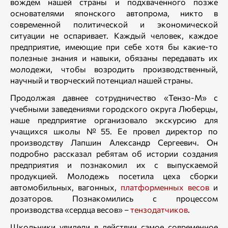
вождем нашей страны и подхваченного позже
основателями японского автопрома, никто в
современной политической и экономической
ситуации не оспаривает. Каждый человек, каждое
предприятие, имеющие при себе хотя бы какие-то
полезные знания и навыки, обязаны передавать их
молодежи, чтобы возродить производственный,
научный и творческий потенциал нашей страны.
Продолжая давнее сотрудничество «Тензо-М» с
учебными заведениями городского округа Люберцы,
наше предприятие организовало экскурсию для
учащихся школы №55. Ее провел директор по
производству Лапшин Александр Сергеевич. Он
подробно рассказал ребятам об истории создания
предприятия и познакомил их с выпускаемой
продукцией. Молодежь посетила цеха сборки
автомобильных, вагонных,
платформенных весов
и
дозаторов. Познакомились с процессом
производства «сердца весов» –
тензодатчиков
.
Школьники увидели в действии самое современное