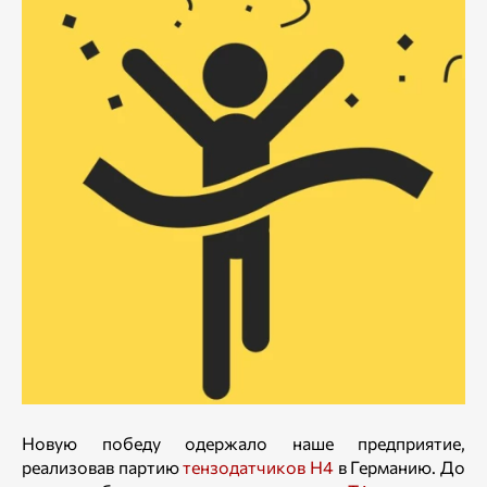
Новую победу одержало наше предприятие,
реализовав партию
тензодатчиков Н4
в Германию. До