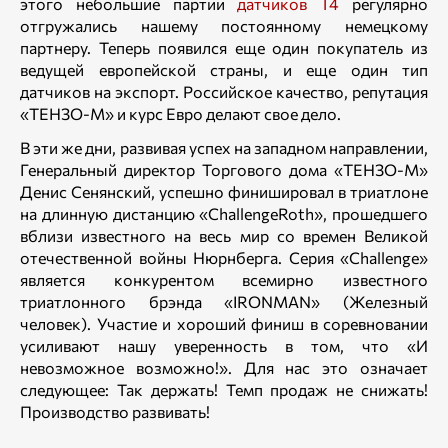
этого небольшие партии
датчиков Т4
регулярно
отгружались нашему постоянному немецкому
партнеру. Теперь появился еще один покупатель из
ведущей европейской страны, и еще один тип
датчиков на экспорт. Российское качество, репутация
«ТЕНЗО-М» и курс Евро делают свое дело.
В эти же дни, развивая успех на западном направлении,
Генеральный директор Торгового дома «ТЕНЗО-М»
Денис Сенянский, успешно финишировал в триатлоне
на длинную дистанцию «ChallengeRoth», прошедшего
вблизи известного на весь мир со времен Великой
отечественной войны Нюрнберга. Серия «Challenge»
является конкурентом всемирно известного
триатлонного брэнда «IRONMAN» (Железный
человек). Участие и хороший финиш в соревновании
усиливают нашу уверенность в том, что «И
невозможное возможно!». Для нас это означает
следующее: Так держать! Темп продаж не снижать!
Производство развивать!