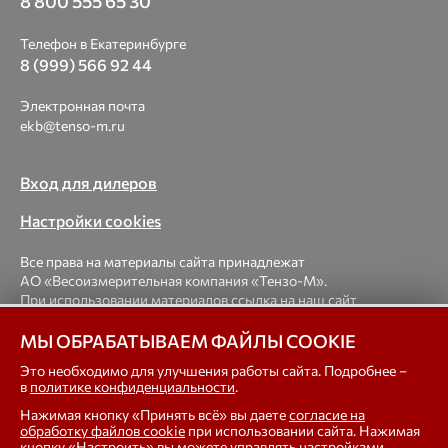
8 800 555 65 30
Телефон в Екатеринбурге
8 (999) 566 92 44
Электронная почта
ekb@tenso-m.ru
Вход для дилеров
Настройки cookies
Все права на материалы сайта принадлежат
АО «Весоизмерительная компания «Тензо-М».
При использовании материалов ссылка на наш сайт
обязательна.
МЫ ОБРАБАТЫВАЕМ ФАЙЛЫ COOKIE
© 1998-2026 Весоизмерительная компания «Тензо-М» —
Это необходимо для улучшения работы сайта. Подробнее –
в
политике конфиденциальности
.
платформенные, крановые, вагонные, бункерные,
автомобильные весы, весовые дозаторы для фасовки,
Нажимая кнопку «Принять всё» вы даете
согласие на
тензодатчики
обработку файлов cookie
при использовании сайта. Нажимая
кнопку «Настроить» вы можете управлять настройками