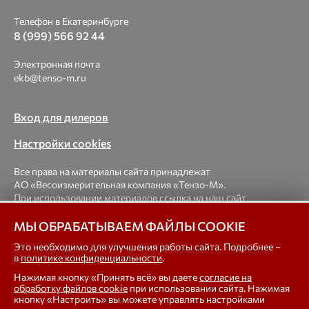
Телефон в Екатеринбурге
8 (999) 566 92 44
Электронная почта
ekb@tenso-m.ru
Вход для дилеров
Настройки cookies
Все права на материалы сайта принадлежат
АО «Весоизмерительная компания «Тензо-М».
При использовании материалов ссылка на наш сайт
обязательна.
МЫ ОБРАБАТЫВАЕМ ФАЙЛЫ COOKIE
© 1998-2026 Весоизмерительная компания «Тензо-М» —
Это необходимо для улучшения работы сайта. Подробнее –
в
политике конфиденциальности
.
платформенные, крановые, вагонные, бункерные,
автомобильные весы, весовые дозаторы для фасовки,
Нажимая кнопку «Принять всё» вы даете
согласие на
тензодатчики
обработку файлов cookie
при использовании сайта. Нажимая
кнопку «Настроить» вы можете управлять настройками