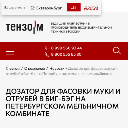
Екатеринбург
Да
Другой
Ваш регион
Екатеринбург
ВЕДУЩИЙ РАЗРАБОТЧИК И
ПРОИЗВОДИТЕЛЬ ВЕСОИЗМЕРИТЕЛЬНОЙ
ТЕХНИКИ В РОССИИ
8 999 566 92 44
8 800 555 65 30
Главная
/
О компании
/
Новости
/
Дозатор для фасовки муки и
отрубей в биг-бэг на Петербургском мельничном комбинате
ДОЗАТОР ДЛЯ ФАСОВКИ МУКИ И
ОТРУБЕЙ В БИГ-БЭГ НА
ПЕТЕРБУРГСКОМ МЕЛЬНИЧНОМ
КОМБИНАТЕ