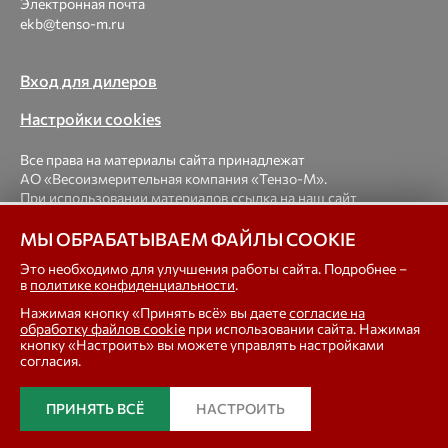
Электронная почта
ekb@tenso-m.ru
Вход для дилеров
Настройки cookies
Все права на материалы сайта принадлежат
АО «Весоизмерительная компания «Тензо-М».
При использовании материалов ссылка на наш сайт
обязательна.
МЫ ОБРАБАТЫВАЕМ ФАЙЛЫ COOKIE
© 1998-2026 Весоизмерительная компания «Тензо-М» —
Это необходимо для улучшения работы сайта. Подробнее –
в
политике конфиденциальности
.
платформенные, крановые, вагонные, бункерные,
автомобильные весы, весовые дозаторы для фасовки,
Нажимая кнопку «Принять всё» вы даете
согласие на
тензодатчики
обработку файлов cookie
при использовании сайта. Нажимая
кнопку «Настроить» вы можете управлять настройками
согласия.
In english
ПРИНЯТЬ ВСЁ
НАСТРОИТЬ