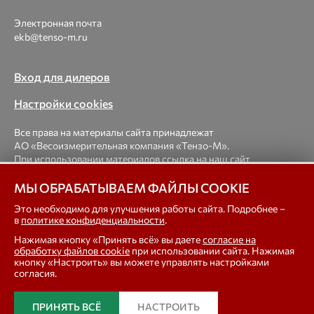
Электронная почта
ekb@tenso-m.ru
Вход для дилеров
Настройки cookies
Все права на материалы сайта принадлежат
АО «Весоизмерительная компания «Тензо-М».
При использовании материалов ссылка на наш сайт
обязательна.
МЫ ОБРАБАТЫВАЕМ ФАЙЛЫ COOKIE
© 1998-2026 Весоизмерительная компания «Тензо-М» —
Это необходимо для улучшения работы сайта. Подробнее –
в
политике конфиденциальности
.
платформенные, крановые, вагонные, бункерные,
автомобильные весы, весовые дозаторы для фасовки,
Нажимая кнопку «Принять всё» вы даете
согласие на
тензодатчики
обработку файлов cookie
при использовании сайта. Нажимая
кнопку «Настроить» вы можете управлять настройками
согласия.
In english
ПРИНЯТЬ ВСЁ
НАСТРОИТЬ