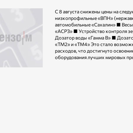
С 8 августа снижены цены на сле
низкопрофильные «ВПН» (нержаве
автомобильные «Сахалин» ■ Весы
«АСРЗ» ■ Устройство контроля зе
Дозатор воды «Гамма В» ■ Дозато
«ТМ2» и «ТМ4» Это стало возмож
расходов, что достигнуто освоен
оборудования лучших мировых пр