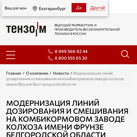
Екатеринбург
Да
Другой
Ваш регион
Екатеринбург
ВЕДУЩИЙ РАЗРАБОТЧИК И
ПРОИЗВОДИТЕЛЬ ВЕСОИЗМЕРИТЕЛЬНОЙ
ТЕХНИКИ В РОССИИ
8 999 566 92 44
8 800 555 65 30
Главная
/
О компании
/
Новости
/
Модернизация линий
дозирования и смешивания на комбикормовом заводе колхоза
имени Фрунзе Белгородской области
МОДЕРНИЗАЦИЯ ЛИНИЙ
ДОЗИРОВАНИЯ И СМЕШИВАНИЯ
НА КОМБИКОРМОВОМ ЗАВОДЕ
КОЛХОЗА ИМЕНИ ФРУНЗЕ
БЕЛГОРОДСКОЙ ОБЛАСТИ