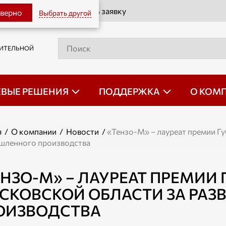
Оставить заявку
 верно
Выбрать другой
РИТЕЛЬНОЙ
ЕВЫЕ РЕШЕНИЯ
ПОДДЕРЖКА
О КОМ
я
/
О компании
/
Новости
/
«Тензо-М» – лауреат премии Г
ленного производства
ЕНЗО-М» – ЛАУРЕАТ ПРЕМИИ 
СКОВСКОЙ ОБЛАСТИ ЗА РА
ОИЗВОДСТВА