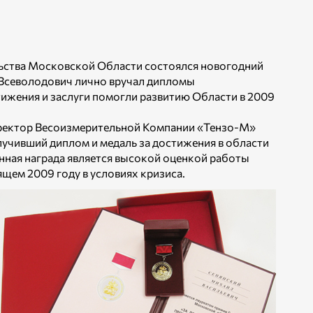
льства Московской Области состоялся новогодний
 Всеволодович лично вручал дипломы
ижения и заслуги помогли развитию Области в 2009
иректор Весоизмерительной Компании «Тензо-М»
учивший диплом и медаль за достижения в области
ная награда является высокой оценкой работы
ящем 2009 году в условиях кризиса.