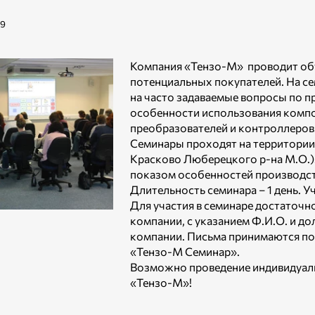
09
Компания «Тензо-М» проводит об
потенциальных покупателей. На с
на часто задаваемые вопросы по 
особенности использования компо
преобразователей и контроллеров
Семинары проходят на территории
Красково Люберецкого р-на М.О.).
показом особенностей производст
Длительность семинара – 1 день. У
Для участия в семинаре достаточн
компании, с указанием Ф.И.О. и д
компании. Письма принимаются по
«Тензо-М Семинар».
Возможно проведение индивидуаль
«Тензо-М»!