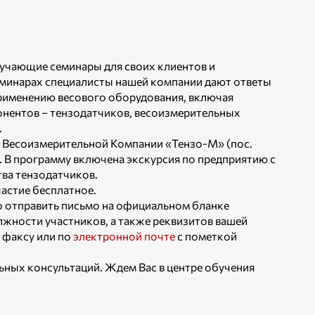
учающие семинары для своих клиентов и
еминарах специалисты нашей компании дают ответы
применению весового оборудования, включая
нентов – тензодатчиков, весоизмерительных
.
 Весоизмерительной Компании «Тензо-М» (пос.
 В программу включена экскурсия по предприятию с
ва тензодатчиков.
частие бесплатное.
о отправить письмо на официальном бланке
олжности участников, а также реквизитов вашей
 факсу или по
электронной почте
с пометкой
ных консультаций. Ждем Вас в центре обучения