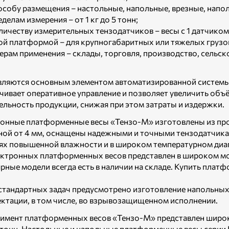
пособу размещения – настольные, напольные, врезные, напо
еделам измерения – от 1 кг до 5 тонн;
оличеству измерительных тензодатчиков – весы с 1 датчиком 
й платформой – для крупногабаритных или тяжелых грузо
ферам применения – склады, торговля, производство, сельс
вляются основным элементом автоматизированной системы у
чивает оперативное управление и позволяет увеличить объ
ельность продукции, снижая при этом затраты и издержки.
онные платформенные весы «Тензо-М» изготовлены из пр
ой от 4 мм, оснащены надежными и точными тензодатчикам
ях повышенной влажности и в широком температурном диа
ектронных платформенных весов представлен в широком мо
рные модели всегда есть в наличии на складе. Купить пла
.
стандартных задач предусмотрено изготовление напольных 
ктации, в том числе, во взрывозащищенном исполнении.
имент платформенных весов «Тензо-М» представлен широки
5 тонн. Настольные и напольные платформенные весы серии 