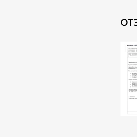
ОТ
ООО ТД «ЧИЗБЕРРИ»
Благодаря Вашей поддержке
мы смогли реализовать наш
проект по приготовлению и
взвешиванию чизкейка весом 4
тонны 240 кг, который
претендует на занесение в
Мировую Книгу Рекордов
Гиннеса как «Самый большой
чизкейк в мире»