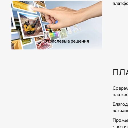
платфо
Отраслевые решения
ПЛ
Совре
платфо
Благод
встраи
Промыш
- по т