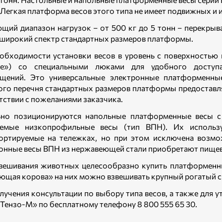
. Легкая платформа весов этого типа не имеет подвижных и
щий диапазон нагрузок – от 500 кг до 5 тонн – перекры
широкий спектр стандартных размеров платформы.
обходимости установки весов в уровень с поверхностью
ые») со специальными люками для удобного доступ
ещений. Это универсальные электронные платформенн
го перечня стандартных размеров платформы предоставля
тствии с пожеланиями заказчика.
ьно позиционируются напольные платформенные весы с
аемые низкопрофильные весы (тип ВПН). Их использу
ортируемые на тележках, но при этом исключена возм
онные весы ВПН из нержавеющей стали приобретают пищев
вешивания животных целесообразно купить платформенны
ющая корова» на них можно взвешивать крупный рогатый скот
лучения консультации по выбору типа весов, а также для 
Тензо-М» по бесплатному телефону 8 800 555 65 30.