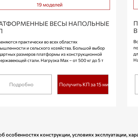
19 моделей
П
АТФОРМЕННЫЕ ВЕСЫ НАПОЛЬНЫЕ
В
П
Во
еняются практически во всех областях
по
ышленности и сельского хозяйства. Большой выбор
дл
дартных размеров платформы из конструкционной
На
нержавеющей стали. Нагрузка Max – от 500 кг до 5 т
Подробно
Получить КП за 15 мин.
об особенностях конструкции, условиях эксплуатации, ха