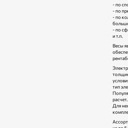
- по с
- по пр
- по к
большо
- по с
и т.п.
Весы я
обеспе
рентаб
Электр
толщин
услови
тип эл
Популя
расчет
Для не
компле
Ассорт
кг до 