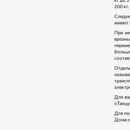
200 кг
Следую
имеют 
При не
врезн
перем
большо
соотве
Отдел
назыв
трансп
электр
Для вз
«Танцу
Для по
Дома «