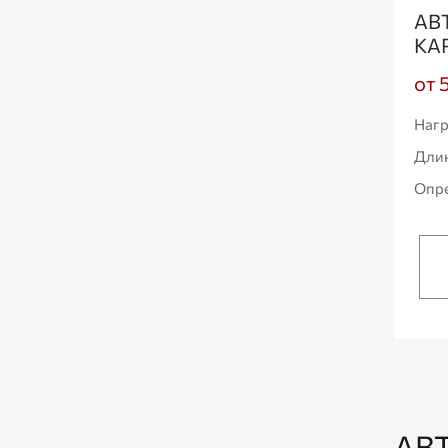
АВ
КА
от 
Нагр
Дли
Опре
АВ