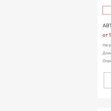
АВ
от 
Нагр
Дли
Опре