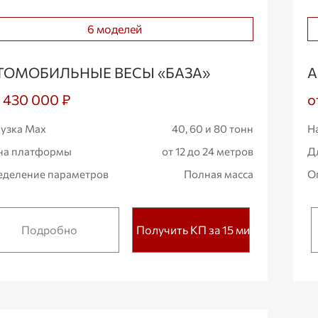
6 моделей
ТОМОБИЛЬНЫЕ ВЕСЫ «БАЗА»
А
1 430 000 ₽
о
узка Max
40, 60 и 80 тонн
Н
на платформы
от 12 до 24 метров
Д
деление параметров
Полная масса
О
Подробно
Получить КП за 15 мин.