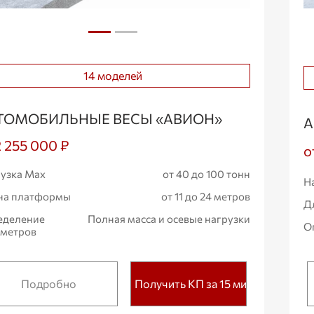
14 моделей
ТОМОБИЛЬНЫЕ ВЕСЫ «АВИОН»
А
2 255 000 ₽
о
узка Max
от 40 до 100 тонн
Н
на платформы
от 11 до 24 метров
Д
еделение
Полная масса и осевые нагрузки
О
аметров
Подробно
Получить КП за 15 мин.