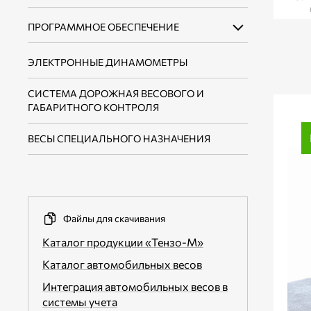
ТЕНЗОДАТЧИКИ ТИПА «SINGLE POINT»
ВЕСОВЫЕ ДОЗАТОРЫ ДЛЯ ФАСОВКИ
ПРОГРАММНОЕ ОБЕСПЕЧЕНИЕ
ВЕСОИЗМЕРИТЕЛЬНЫЕ
СЫПУЧИХ ПРОДУКТОВ В МЯГКИЕ
ТЕНЗОДАТЧИКИ СЖАТИЯ
ПРЕОБРАЗОВАТЕЛИ ДЛЯ СТАТИЧЕСКИХ
КОНТЕЙНЕРЫ БИГ-БЭГ
МЕМБРАННОГО ТИПА
ВЕСОВ
ЭЛЕКТРОННЫЕ ДИНАМОМЕТРЫ
ПО ДЛЯ ЭЛЕКТРОННЫХ ВЕСОВ И
ВЕСОВЫЕ ДОЗАТОРЫ ДЛЯ ФАСОВКИ В
ДОЗАТОРОВ
ТЕНЗОДАТЧИКИ СЖАТИЯ ТИПА
ВЕСОИЗМЕРИТЕЛЬНЫЕ
КАРТОННЫЕ КОРОБКИ
СИСТЕМА ДОРОЖНАЯ ВЕСОВОГО И
КОЛОННА
ПРЕОБРАЗОВАТЕЛИ-КОНТРОЛЛЕРЫ
ПО ДЛЯ ИНТЕГРАЦИИ В СИСТЕМЫ
ГАБАРИТНОГО КОНТРОЛЯ
КОНВЕЙЕРЫ ЛЕНТОЧНЫЕ
УЧЕТА И АСУ ТП
ТЕНЗОДАТЧИКИ РАСТЯЖЕНИЯ-СЖАТИЯ
ЦИФРОВЫЕ ВЕСОИЗМЕРИТЕЛЬНЫЕ
ПЕРЕДВИЖНЫЕ
ВЕСЫ СПЕЦИАЛЬНОГО НАЗНАЧЕНИЯ
ПРЕОБРАЗОВАТЕЛИ
ВСПОМОГАТЕЛЬНОЕ ПО
ТЕНЗОДАТЧИКИ РАСТЯЖЕНИЯ ДЛЯ
КРАНОВЫХ ВЕСОВ
ВЕСОИЗМЕРИТЕЛЬНЫЕ
ПРЕОБРАЗОВАТЕЛИ ВО
ВЗРЫВОЗАЩИЩЕННОМ ИСПОЛНЕНИИ
Файлы для скачивания
ВЕСОИЗМЕРИТЕЛЬНЫЕ
Каталог продукции «Тензо-М»
ПРЕОБРАЗОВАТЕЛИ ДЛЯ
ДИНАМИЧЕСКИХ ИЗМЕРЕНИЙ
Каталог автомобильных весов
Интеграция автомобильных весов в
ВЫНОСНЫЕ ТАБЛО
системы учета