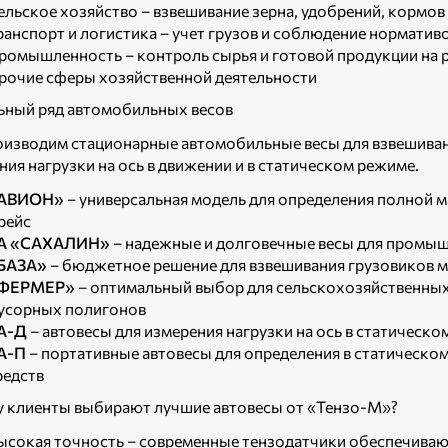
ельское хозяйство – взвешивание зерна, удобрений, кормов
ранспорт и логистика – учет грузов и соблюдение норматив
ромышленность – контроль сырья и готовой продукции на 
рочие сферы хозяйственной деятельности
ный ряд автомобильных весов
изводим стационарные автомобильные весы для взвешивания
ния нагрузки на ось в движении и в статическом режиме.
АВИОН»
– универсальная модель для определения полной 
 рейс
А «САХАЛИН»
– надежные и долговечные весы для промы
БАЗА»
– бюджетное решение для взвешивания грузовиков м
ФЕРМЕР»
– оптимальный выбор для сельскохозяйственных
усорных полигонов
А-Д
– автовесы для измерения нагрузки на ось в статическ
А-П
– портативные автовесы для определения в статическо
редств
 клиенты выбирают лучшие автовесы от «Тензо-М»?
ысокая точность – современные тензодатчики обеспечива