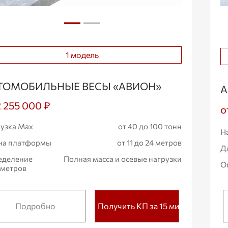
1 модель
ТОМОБИЛЬНЫЕ ВЕСЫ «АВИОН»
А
2 255 000 ₽
о
узка Max
от 40 до 100 тонн
Н
на платформы
от 11 до 24 метров
Д
еделение
Полная масса и осевые нагрузки
О
аметров
Подробно
Получить КП за 15 мин.