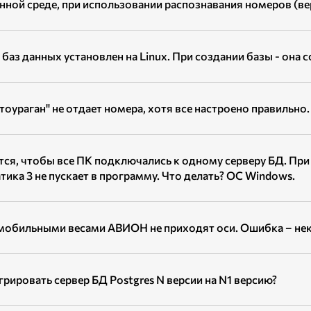
нной среде, при использовании распознавания номеров (ве
 баз данных установлен на Linux. При создании базы - она 
тоураган" не отдает номера, хотя все настроено правильно.
тся, чтобы все ПК подключались к одному серверу БД. При 
тика 3 не пускает в программу. Что делать? ОС Windows.
мобильными весами АВИОН не приходят оси. Ошибка – нек
грировать сервер БД Postgres N версии на N1 версию?