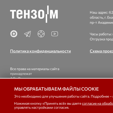
Наш адрес:
62
область, г. Ек
пр-т Академик
Часы работы: п
Отгрузка прод
Политика конфиденциальности
Схема прое
Все права на материалы сайта
принадлежат
АО «Весоизмерительная компания
«Тензо-М».
При использовании материалов ссылка на
© 1998-2026
МЫ ОБРАБАТЫВАЕМ ФАЙЛЫ COOKIE
наш сайт обязательна.
вагонны
Это необходимо для улучшения работы сайта. Подробнее –
Нажимая кнопку «Принять всё» вы даете
согласие на обраб
управлять настройками согласия.