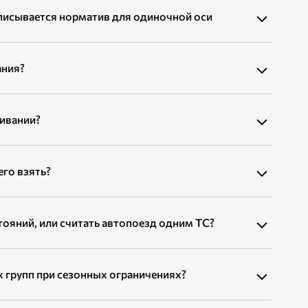
описывается норматив для одиночной оси
ания?
шивании?
его взять?
тояний, или считать автопоезд одним ТС?
 групп при сезонных ограничениях?