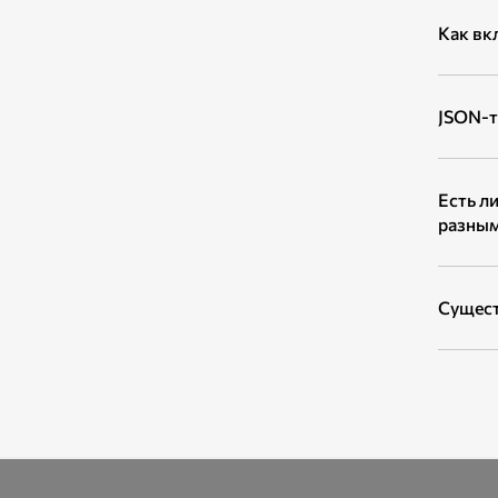
Как вк
JSON-т
Есть л
разным
Сущест