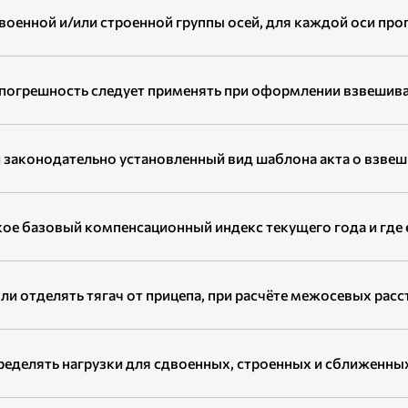
военной и/или строенной группы осей, для каждой оси пр
погрешность следует применять при оформлении взвешив
и законодательно установленный вид шаблона акта о взве
кое базовый компенсационный индекс текущего года и где 
ли отделять тягач от прицепа, при расчёте межосевых расс
ределять нагрузки для сдвоенных, строенных и сближенных