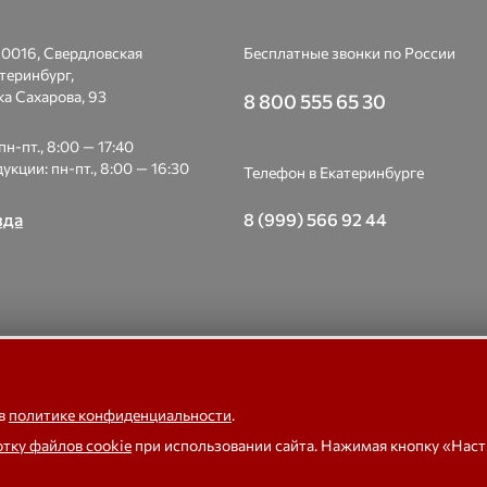
0016, Свердловская
Бесплатные звонки по России
атеринбург,
а Сахарова, 93
8 800 555 65 30
н-пт., 8:00 — 17:40
укции: пн-пт., 8:00 — 16:30
Телефон в Екатеринбурге
8 (999) 566 92 44
зда
 Весоизмерительная компания «Тензо-М» — платформенные, крано
е, бункерные, автомобильные весы, весовые дозаторы для фасовки,
 в
политике конфиденциальности
.
тензодатчики
отку файлов cookie
при использовании сайта. Нажимая кнопку «Нас