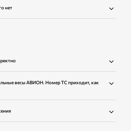
го нет
рректно
льные весы АВИОН. Номер ТС приходит, как
жения