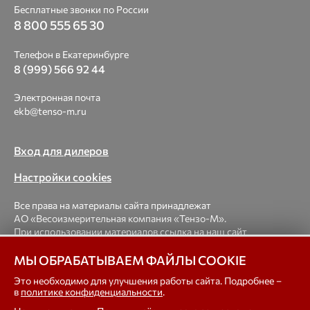
Бесплатные звонки по России
8 800 555 65 30
Телефон в Екатеринбурге
8 (999) 566 92 44
Электронная почта
ekb@tenso-m.ru
Вход для дилеров
Настройки cookies
Все права на материалы сайта принадлежат
АО «Весоизмерительная компания «Тензо-М».
При использовании материалов ссылка на наш сайт
обязательна.
МЫ ОБРАБАТЫВАЕМ ФАЙЛЫ COOKIE
© 1998-2026 Весоизмерительная компания «Тензо-М» —
Это необходимо для улучшения работы сайта. Подробнее –
в
политике конфиденциальности
.
платформенные, крановые, вагонные, бункерные,
автомобильные весы, весовые дозаторы для фасовки,