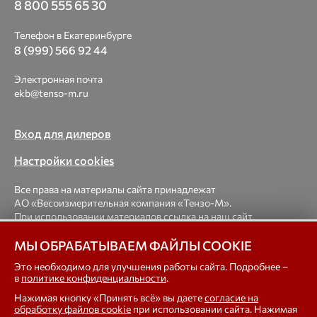
8 800 555 65 30
Телефон в Екатеринбурге
8 (999) 566 92 44
Электронная почта
ekb@tenso-m.ru
Вход для дилеров
Настройки cookies
Все права на материалы сайта принадлежат
АО «Весоизмерительная компания «Тензо-М».
При использовании материалов ссылка на наш сайт
обязательна.
МЫ ОБРАБАТЫВАЕМ ФАЙЛЫ COOKIE
© 1998-2026 Весоизмерительная компания «Тензо-М» —
Это необходимо для улучшения работы сайта. Подробнее –
в
политике конфиденциальности
.
платформенные, крановые, вагонные, бункерные,
автомобильные весы, весовые дозаторы для фасовки,
Нажимая кнопку «Принять всё» вы даете
согласие на
тензодатчики
обработку файлов cookie
при использовании сайта. Нажимая