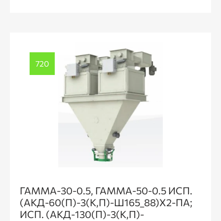
720
ГАММА-30-0.5, ГАММА-50-0.5 ИСП.
(АКД-60(П)-3(К,П)-Ш165_88)Х2-ПА;
ИСП. (АКД-130(П)-3(К,П)-