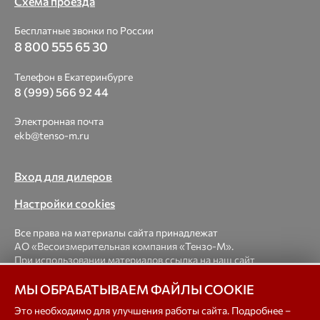
Схема проезда
Бесплатные звонки по России
8 800 555 65 30
Телефон в Екатеринбурге
8 (999) 566 92 44
Электронная почта
ekb@tenso-m.ru
Вход для дилеров
Настройки cookies
Все права на материалы сайта принадлежат
АО «Весоизмерительная компания «Тензо-М».
При использовании материалов ссылка на наш сайт
обязательна.
МЫ ОБРАБАТЫВАЕМ ФАЙЛЫ COOKIE
© 1998-2026 Весоизмерительная компания «Тензо-М» —
Это необходимо для улучшения работы сайта. Подробнее –