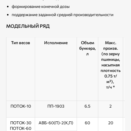
формирование конечной дозы
поддержание заданной средней производительности
МОДЕЛЬНЫЙ РЯД
Тип весов
Исполнение
Объем
Макс.
бункера,
произв.
п
л
(по зерну
(
пшеницы,
в
насыпная
плотность
на
0.75 т/
по
м³),
0
т/ч *
ПОТОК-10
ПП-1903
6.5
2
ПОТОК-30
АВБ-60(П)-2(К,П)
60
20
ПОТОК-60