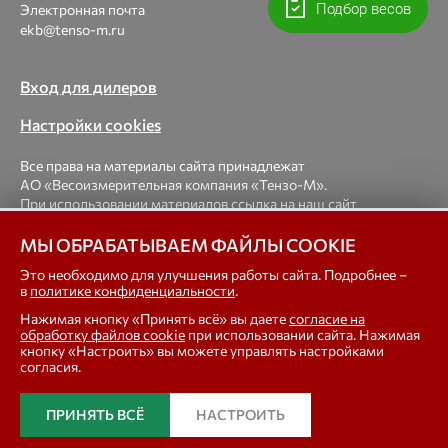
Подбор весов
Электронная почта
ekb@tenso-m.ru
Вход для дилеров
Настройки cookies
Все права на материалы сайта принадлежат
АО «Весоизмерительная компания «Тензо-М».
При использовании материалов ссылка на наш сайт
обязательна.
МЫ ОБРАБАТЫВАЕМ ФАЙЛЫ COOKIE
© 1998-2026 Весоизмерительная компания «Тензо-М» —
Это необходимо для улучшения работы сайта. Подробнее –
в
политике конфиденциальности
.
платформенные, крановые, вагонные, бункерные,
автомобильные весы, весовые дозаторы для фасовки,
Нажимая кнопку «Принять всё» вы даете
согласие на
тензодатчики
обработку файлов cookie
при использовании сайта. Нажимая
кнопку «Настроить» вы можете управлять настройками
согласия.
In english
ПРИНЯТЬ ВСЁ
НАСТРОИТЬ