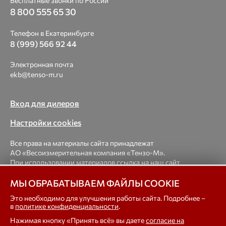
Бесплатные звонки по России
8 800 555 65 30
Телефон в Екатеринбурге
8 (999) 566 92 44
Электронная почта
ekb@tenso-m.ru
Вход для дилеров
Настройки cookies
Все права на материалы сайта принадлежат
АО «Весоизмерительная компания «Тензо-М».
При использовании материалов ссылка на наш сайт
обязательна.
МЫ ОБРАБАТЫВАЕМ ФАЙЛЫ COOKIE
© 1998-2026 Весоизмерительная компания «Тензо-М» —
Это необходимо для улучшения работы сайта. Подробнее –
в
политике конфиденциальности
.
платформенные, крановые, вагонные, бункерные,
автомобильные весы, весовые дозаторы для фасовки,
Нажимая кнопку «Принять всё» вы даете
согласие на
тензодатчики