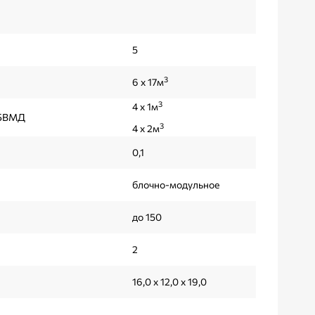
5
3
6 x 17м
3
4 х 1м
 БВМД
3
4 х 2м
0,1
блочно-модульное
до 150
2
16,0 х 12,0 х 19,0