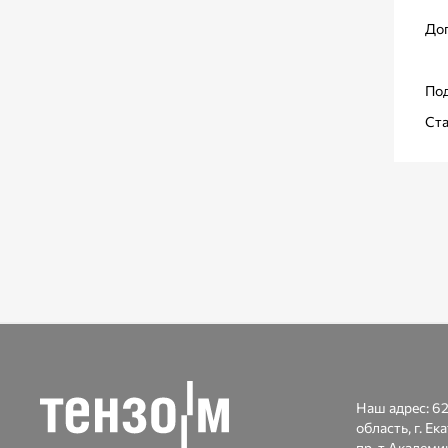
До
По
Ста
Наш адрес:
62
область, г. Ек
пр-т Академик