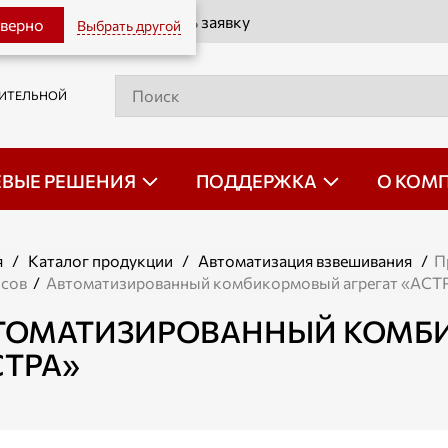
Оставить заявку
 верно
Выбрать другой
РИТЕЛЬНОЙ
ЕВЫЕ РЕШЕНИЯ
ПОДДЕРЖКА
О КОМ
я
/
Каталог продукции
/
Автоматизация взвешивания
/
П
сов
/
Автоматизированный комбикормовый агрегат «АСТ
ТОМАТИЗИРОВАННЫЙ КОМБИ
СТРА»